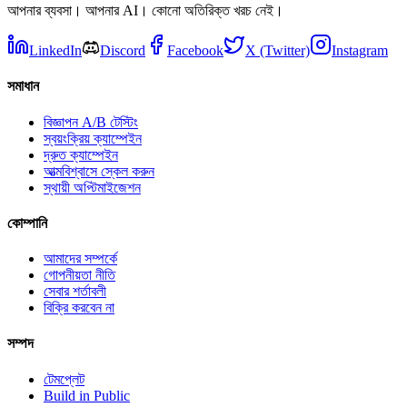
আপনার ব্যবসা। আপনার AI। কোনো অতিরিক্ত খরচ নেই।
LinkedIn
Discord
Facebook
X (Twitter)
Instagram
সমাধান
বিজ্ঞাপন A/B টেস্টিং
স্বয়ংক্রিয় ক্যাম্পেইন
দ্রুত ক্যাম্পেইন
আত্মবিশ্বাসে স্কেল করুন
স্থায়ী অপ্টিমাইজেশন
কোম্পানি
আমাদের সম্পর্কে
গোপনীয়তা নীতি
সেবার শর্তাবলী
বিক্রি করবেন না
সম্পদ
টেমপ্লেট
Build in Public