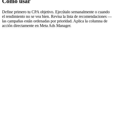
Cómo usar
Define primero tu CPA objetivo. Ejecútalo semanalmente o cuando
el rendimiento no se vea bien. Revisa la lista de recomendaciones —
las campañas están ordenadas por prioridad. Aplica la columna de
acción directamente en Meta Ads Manager.
Contenido del prompt
Copiar contenido
INPUT
Campaign-level performance data, date range: last 7 days
Campaign budget and configuration data
Learning phase status: determined by campaign age (see
GUARD)
CONFIG (user-configurable)
Key
Default
Description
User-defined