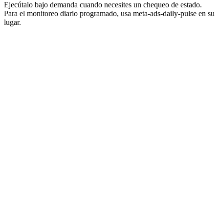
Ejecútalo bajo demanda cuando necesites un chequeo de estado.
Para el monitoreo diario programado, usa meta-ads-daily-pulse en su
lugar.
Contenido del prompt
Copiar contenido
Required Credentials
Credential
Where to Get
Meta Developer Console → Graph A
META_ACCESS_TOKEN
Explorer → Generate Token
Ads Manager URL:
META_AD_ACCOUNT_ID
adsmanager.facebook.com/act_XX
When to Use