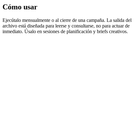
Cómo usar
Ejecútalo mensualmente o al cierre de una campaña. La salida del
archivo está diseñada para leerse y consultarse, no para actuar de
inmediato. Úsalo en sesiones de planificación y briefs creativos.
Contenido del prompt
Copiar contenido
INPUT
Last 90 days of ad performance data
Top 20% performers → visual element analysis
STEP 1 — Classify & Flag
For each creative active in the past 90 days, calculate:
Lifetime CPA (total spend / total conversions)
Total spend