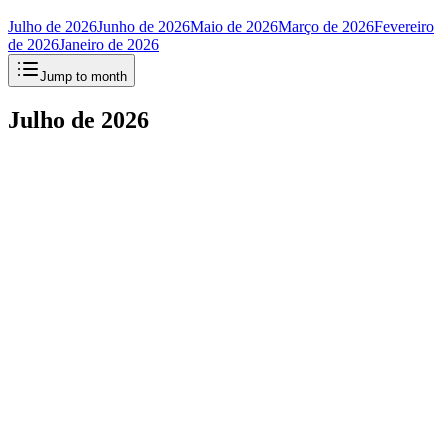
Julho de 2026
Junho de 2026
Maio de 2026
Março de 2026
Fevereiro
de 2026
Janeiro de 2026
Jump to month
Julho de 2026
Nova página
na barra lateral
Consult
Prompts de início rápido
Aba Templates
Upload de arquivos no Outputs