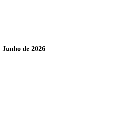
Logo mais nítido e rápido
Passagem de acessibilidade
Menu de usuário da barra lateral
Junho de 2026
Seletor de modelo na barra de ferramentas
Anexos de arquivo
Renderização Markdown para suas mensagens
Chips de OPÇÕES preenchem o input