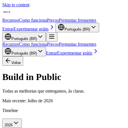
Skip to content
Recursos
Como funciona
Preços
Perguntas frequentes
Entrar
Experimentar grátis
Português (BR)
Português (BR)
Recursos
Como funciona
Preços
Perguntas frequentes
Entrar
Experimentar grátis
Português (BR)
Voltar
Build in Public
Todas as melhorias que entregamos, às claras.
Mais recente
:
Julho de 2026
Timeline
2026