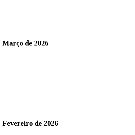
Mensagens do teste atualizadas
Redirecionamento automático para tarefas de publicação
com falha
Março de 2026
Aba Routines dentro dos detalhes do projeto
Download de arquivo forçado via
Content-Disposition
Estratégia de indexação ajustada
Fevereiro de 2026