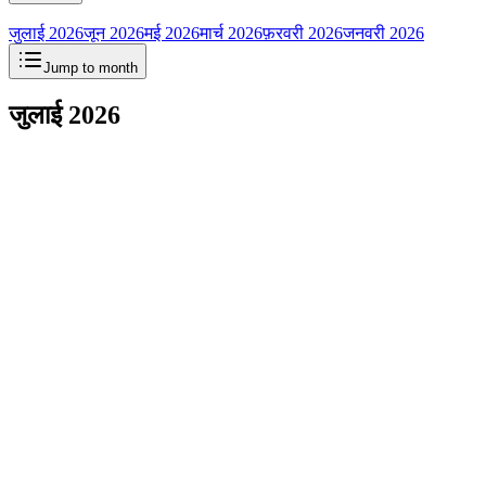
जुलाई 2026
जून 2026
मई 2026
मार्च 2026
फ़रवरी 2026
जनवरी 2026
Jump to month
जुलाई 2026
साइडबार में नया
पेज
Consult
क्विक स्टार्ट prompts
Templates टैब
Outputs में फ़ाइल अपलोड
लो-बैलेंस नोटिस
Web Speech माइक बटन
एक इनपुट, एक टूलबार