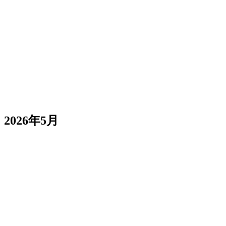
Routinesが本番対応
SettingsにMeta Adsの認証更新ボタン
ログイン時に前回のworkspaceへ自動リダイレクト
ページごとのブラウザタブタイトル＋SEOメタデータ
がプロジェクト/workspace APIコールを
React.cache()
重複排除
2026年5月
workspaceからプロジェクトの名前変更・削除
実行中プロジェクトに停止・キャンセルボタン