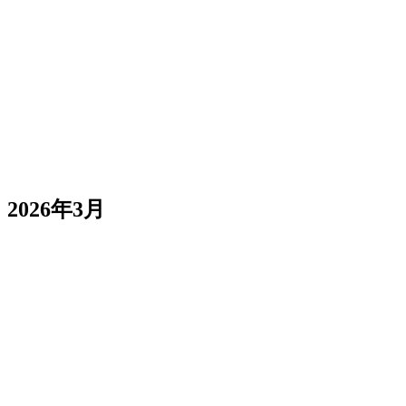
サブスクリプション設定を明確化
トライアルメッセージを更新
公開失敗タスクの自動リダイレクト
2026年3月
プロジェクト詳細内にRoutinesタブ
によるファイルダウンロード強
Content-Disposition
制