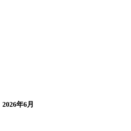
チャットと右カラムの間の仕切りをドラッグ
右カラムを完全に折りたたむ
より鮮明で高速なロゴ
アクセシビリティ対応
サイドバーユーザーメニュー
2026年6月