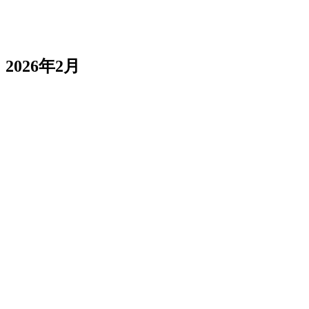
インデックス戦略を調整
2026年2月
プロジェクト一覧ページのアクションメッセージ
チャートのエンプティステートメッセージ
Toastコンポーネントをアップグレード