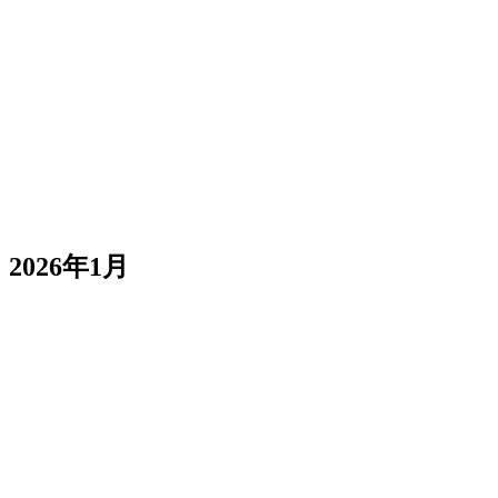
新規Metaユーザーの自動バインド
Business Manager別の広告アカウントフィルター
公開タイムアウトを延長
2026年1月
実行中プロジェクトに停止・キャンセルボタン
実行中カードにキャンペーン目標を表示