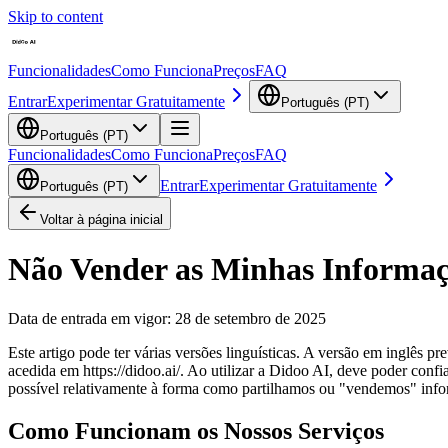
Skip to content
Funcionalidades
Como Funciona
Preços
FAQ
Entrar
Experimentar Gratuitamente
Português (PT)
Português (PT)
Funcionalidades
Como Funciona
Preços
FAQ
Entrar
Experimentar Gratuitamente
Português (PT)
Voltar à página inicial
Não Vender as Minhas Informaç
Data de entrada em vigor: 28 de setembro de 2025
Este artigo pode ter várias versões linguísticas. A versão em inglês
acedida em https://didoo.ai/. Ao utilizar a Didoo AI, deve poder con
possível relativamente à forma como partilhamos ou "vendemos" info
Como Funcionam os Nossos Serviços