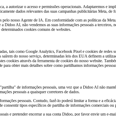
ca, a autorizar o acesso e permissões operacionais. Adaptaremos e impl
dicamente dados relevantes das suas campanhas publicitárias Meta, de 
os pelo nosso Agente de IA. Em conformidade com as políticas da Meta,
ar a Didoo AI, não vendemos as suas informações pessoais a terceiros, 
 determinados cookies comuns de websites.
das, tais como Google Analytics, Facebook Pixel e cookies de redes soc
 saírem do nosso serviço, determinadas leis dos EUA definem a utiliza
destes cookies através da ferramenta de cookies do nosso website. Tamb
 para obter mais detalhes sobre como partilhamos informações pessoai
 "partilha" de informações pessoais, uma vez que a Didoo AI não manté
ações pessoais a quaisquer corretores de dados.
formações pessoais. Contudo, fazê-lo poderá limitar a forma e a eficáci
de consentir tipos específicos de partilha de informações comerciais ou
ssoais e pretender encerrar a sua conta Didoo, por favor envie um e-mai