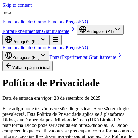
Skip to content
Funcionalidades
Como Funciona
Preços
FAQ
Entrar
Experimentar Gratuitamente
Português (PT)
Português (PT)
Funcionalidades
Como Funciona
Preços
FAQ
Entrar
Experimentar Gratuitamente
Português (PT)
Voltar à página inicial
Política de Privacidade
Data de entrada em vigor: 28 de setembro de 2025
Este artigo pode ter várias versões linguísticas. A versão em inglês
prevalecerá. Esta Política de Privacidade aplica-se à plataforma
Didoo, que é operada pela Mindoxide Tech (HK) Limited. A
plataforma Didoo pode ser acedida em https://didoo.ai/. A Didoo
compreende que os utilizadores se preocupam com a forma como as
informações que lhes dizem respeito são utilizadas. Esta Política de