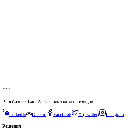
Что происходит если эффективность падает?
Как он подключается к моим рекламным кабинетам?
Что если я хочу утверждать каждое изменение?
Ваш бизнес. Ваш AI. Без накладных расходов.
LinkedIn
Discord
Facebook
X (Twitter)
Instagram
Решения