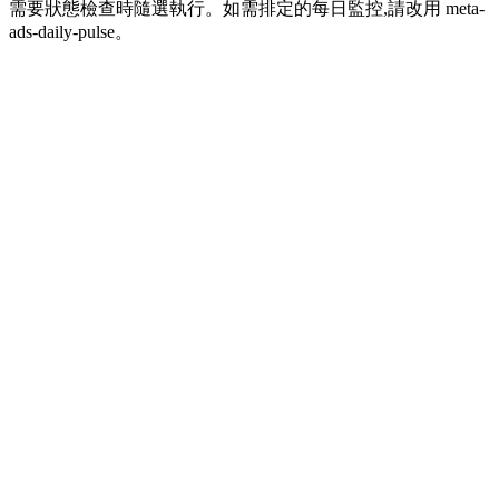
需要狀態檢查時隨選執行。如需排定的每日監控,請改用 meta-
ads-daily-pulse。
提示詞內容
複製內容
Required Credentials
Credential
Where to Get
Meta Developer Console → Graph A
META_ACCESS_TOKEN
Explorer → Generate Token
Ads Manager URL:
META_AD_ACCOUNT_ID
adsmanager.facebook.com/act_XX
When to Use