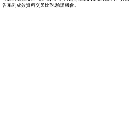
告系列成效資料交叉比對,驗證機會。
提示詞內容
複製內容
INPUT
Campaign-level performance data, two queries: one for the
last 7 days, one for the prior 7 days (used as baseline)
Audience targeting details
PROCESS
SECTION 1 — Trend Analysis
Step 1.1 — Baseline Calculation
Using the two insight calls above, calculate the 7-day rolling
average for each campaign. Use the prior 7-day period as the
baseline to compare against the most recent 7 days.